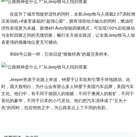
在提升了城市驾驶舒适性的同时，全新Jeep牧马人搭载2.0T涡轮增
压发动机+8速变速箱的"超强心脏"，拥有强劲动力输出的同时，燃油经
济性表现更为卓越。新增4H Auto智能四驱模式，可实现100%后轮驱动
与全时四驱之间的无缝切换，畅行全天候全路况，让全新Jeep牧马人地
表更强的偶像地位更无可撼动。
和66号公路一样，它依旧是"致敬经典"的最完美样本。
Jeeper热衷于在路上奔波，钟爱于让车轮和引擎不停地跳动。此
时，我大致明白，为什么会有那么多人钟爱于美国汽车品牌，美国汽车
文化。他们中，有不同于德国人的细腻，不同于澳洲人的粗犷，不同于
英伦的豪华，不同于日本的小巧灵动。他们把汽车演绎成了"五光十
色"的同时，也在悄然之中，为公路装点上了不同的色彩。