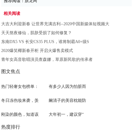
推荐阅读：
旗龙网
相关阅读
大吉大利迎新春 让世界充满吉利--2020中国新媒体短视频大
天天熬夜修仙，肌肤受损了如何修复？
东南DX5 VS 长安CS35 PLUS，谁将制霸A0+级S
2020爆笑椰新春开柜 开启火爆售卖模式
青年女高音歌唱演员查森娜，草原新民歌的传承者
图文焦点
热门轻奢女包榜单：
有多少人因为怕脏而
冬日冻伤妆来袭，羡
阚清子的美容枕能防
刚染的颜色，知道该
大年初一，建议穿“
热度排行