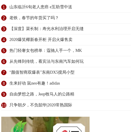
1
山东临沂6旬老人患癌 e互助雪中送
2
老铁，春节的年货买了吗？
3
【深度】渠长制：寿光水利治理开启无缝
4
2020爆笑椰新春开柜 开启火爆售卖
5
热门轻奢女包榜单：蔻驰人手一个，MK
6
从先锋到传统，看宾法与东南汽车如何玩
7
“颜值智商双爆表”东南DX5搅局小型
8
生来好动 鼠neo有趣！adidas
9
自由梦想之路，Jeep牧马人的公路精
10
只争朝夕，不负韶华|2020常熟国际