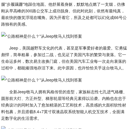
腿"步履蹒跚"地踩住地面。他舒展着身躯，默默地点燃了一支烟，仿佛
刚从早高峰的300路公交车上成功脱身。但此时此刻，依然有最纯真，
最欢快的微笑浮现在嘴角。因为开着它，所及之处都可以幻化成66号公
路独有的美感。
Jeep，美国越野车文化的代表，甚至是军事爱好者的最爱。它勇猛
彪悍，简单粗暴，参加过二战，也见证了美国汽车的繁荣与衰落。它一
生命运多舛，数次易主改换门庭，但在美国汽车工业每一次走向衰落的
过程中，都能顽强地存活下来。此中原因，也许恰恰关乎这台牧马人。
全新Jeep牧马人拥有风格传世的造型，家族标志性七孔进气格栅、
圆形前大灯、方正外型、梯形轮眉等经典元素得以沿袭。内舱也在忠于
经典设计的同时加入了愈加精湛的工艺和技术，高质感的大面积软性材
料包裹，并且搭载8.4+7英寸双液晶双系统智能人机交互技术，全面满
足数字化的生活需求。