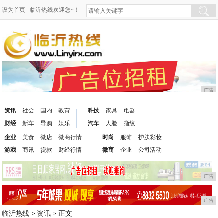
设为首页
临沂热线欢迎您~！
广告
资讯
社会
国内
教育
科技
家具
电器
财经
新车
导购
娱乐
汽车
人脸
指纹
企业
美食
微店
微商行情
时尚
服饰
护肤彩妆
游戏
商讯
贷款
财经行情
微商
企业
公司活动
广告
广告
临沂热线
>
资讯
> 正文