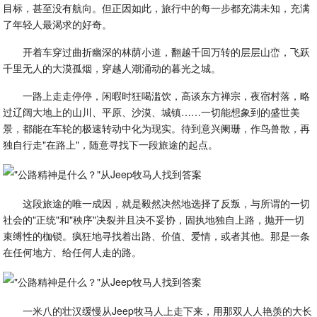
目标，甚至没有航向。但正因如此，旅行中的每一步都充满未知，充满
了年轻人最渴求的好奇。
开着车穿过曲折幽深的林荫小道，翻越千回万转的层层山峦，飞跃
千里无人的大漠孤烟，穿越人潮涌动的暮光之城。
一路上走走停停，闲暇时狂喝滥饮，高谈东方禅宗，夜宿村落，略
过辽阔大地上的山川、平原、沙漠、城镇……一切能想象到的盛世美
景，都能在车轮的极速转动中化为现实。待到意兴阑珊，作鸟兽散，再
独自行走"在路上"，随意寻找下一段旅途的起点。
这段旅途的唯一成因，就是毅然决然地选择了反叛，与所谓的一切
社会的"正统"和"秧序"决裂并且决不妥协，固执地独自上路，抛开一切
束缚性的枷锁。疯狂地寻找着出路、价值、爱情，或者其他。那是一条
在任何地方、给任何人走的路。
一米八的壮汉缓慢从Jeep牧马人上走下来，用那双人人艳羡的大长