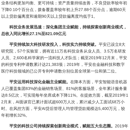
业务结构更加均衡、更可持续；资产质量持续改善，不良贷款率较年初
下降0.10个百分点，拨备覆盖率较年初上升27.88个百分点，逾期60天
以上贷款偏离度和逾期90天以上贷款偏离度均低于1。
科技业务发展迅速：深化集团主业赋能，持续探索创新商业模式，
总收入同比增长27.1%至821.09亿元
平安持续加大科技研发投入，科技实力持续突破。
平安已设立8大
研究院，57个实验室，拥有近11万名科技业务从业人员、3.5万名研发
人员、2,600名科学家的一流科技人才队伍；截至2019年12月末，平安
的科技专利申请数累计达21,383项；2019年，平安在金融科技和数字
医疗科技领域的已公开专利申请数分别位居全球第一位和第二位。
平安运用科技深化金融主业赋能。
在降本方面，平安智能语音机器
人已覆盖集团83%的金融销售场景、81%的客服场景，全年累计服务量
达8.5亿次，可实现每年坐席成本下降11%。在提效方面，截至2019年1
2月末，AI面谈官已累计面试超600万人次，累计减少人工面试68万小
时。在风控方面，平安AI贷后管理人均管理贷款规模达5,400万元，较
年初增长32%。
平安的科技公司持续探索创新商业模式，赋能五大生态圈。
2019年