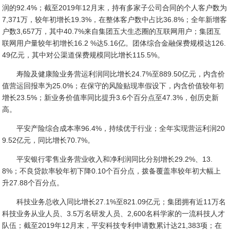
润的92.4%；截至2019年12月末，持有多家子公司合同的个人客户数为
7,371万，较年初增长19.3%，在整体客户数中占比36.8%；全年新增客
户数3,657万，其中40.7%来自集团五大生态圈的互联网用户；集团互
联网用户量较年初增长16.2 %达5.16亿。团体综合金融保费规模达126.
49亿元，其中对公渠道保费规模同比增长115.5%。
寿险及健康险业务营运利润同比增长24.7%至889.50亿元，内含价
值营运回报率为25.0%；在保守的风险贴现率假设下，内含价值较年初
增长23.5%；新业务价值率同比提升3.6个百分点至47.3%，创历史新
高。
平安产险综合成本率96.4%，持续优于行业；全年实现营运利润20
9.52亿元，同比增长70.7%。
平安银行零售业务营业收入和净利润同比分别增长29.2%、13.
8%；不良贷款率较年初下降0.10个百分点，拨备覆盖率较年初大幅上
升27.88个百分点。
科技业务总收入同比增长27.1%至821.09亿元；集团拥有近11万名
科技业务从业人员、3.5万名研发人员、2,600名科学家的一流科技人才
队伍；截至2019年12月末，平安科技专利申请数累计达21,383项；在