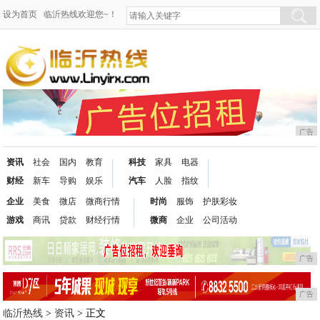
设为首页
临沂热线欢迎您~！
广告
资讯
社会
国内
教育
科技
家具
电器
财经
新车
导购
娱乐
汽车
人脸
指纹
企业
美食
微店
微商行情
时尚
服饰
护肤彩妆
游戏
商讯
贷款
财经行情
微商
企业
公司活动
广告
广告
临沂热线
>
资讯
> 正文