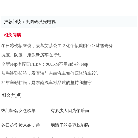
推荐阅读：
奥图码激光电视
相关阅读
冬日冻伤妆来袭，羡慕艾莎公主？化个妆就能COS冰雪奇缘
抗疫、防疫，康派斯房车在行动
全新Jeep指挥官PHEV：900KM不用加油的Jeep
从先锋到传统，看宾法与东南汽车如何玩转汽车设计
24年辛勤耕耘，是东南汽车对品质的坚持和坚守
图文焦点
热门轻奢女包榜单：
有多少人因为怕脏而
冬日冻伤妆来袭，羡
阚清子的美容枕能防