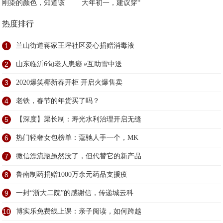
刚染的颜色，知道该
大年初一，建议穿“
热度排行
1
兰山街道蒋家王坪社区爱心捐赠消毒液
2
山东临沂6旬老人患癌 e互助雪中送
3
2020爆笑椰新春开柜 开启火爆售卖
4
老铁，春节的年货买了吗？
5
【深度】渠长制：寿光水利治理开启无缝
6
热门轻奢女包榜单：蔻驰人手一个，MK
7
微信漂流瓶虽然没了，但代替它的新产品
8
鲁南制药捐赠1000万余元药品支援疫
9
一封“浙大二院”的感谢信，传递城云科
10
博实乐免费线上课：亲子阅读，如何跨越