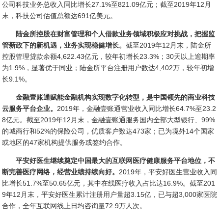
公司科技业务总收入同比增长27.1%至821.09亿元；截至2019年12月
末，科技公司估值总额达691亿美元。
陆金所控股在财富管理和个人借款业务领域积极应对挑战，把握监
管新政下的新机遇，业务实现稳健增长。
截至2019年12月末，陆金所
控股管理贷款余额4,622.43亿元，较年初增长23.3%；30天以上逾期率
为1.9%，显著优于同业；陆金所平台注册用户数达4,402万，较年初增
长9.1%。
金融壹账通赋能金融机构实现数字化转型，是中国领先的商业科技
云服务平台企业。
2019年，金融壹账通营业收入同比增长64.7%至23.2
8亿元。截至2019年12月末，金融壹账通服务国内全部大型银行、99%
的城商行和52%的保险公司，优质客户数达473家；已为境外14个国家
或地区的47家机构提供服务或签约合作。
平安好医生继续奠定中国最大的互联网医疗健康服务平台地位，不
断完善医疗网络，经营业绩持续向好。
2019年，平安好医生营业收入同
比增长51.7%至50.65亿元，其中在线医疗收入占比达16.9%。截至201
9年12月末，平安好医生累计注册用户量超3.15亿，已与超3,000家医院
合作，全年互联网线上日均咨询量72.9万人次。