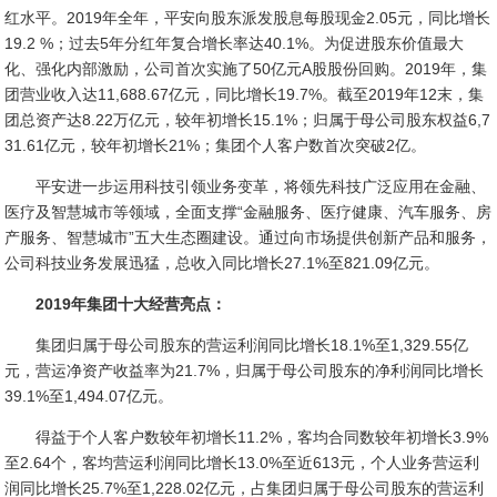
红水平。2019年全年，平安向股东派发股息每股现金2.05元，同比增长
19.2 %；过去5年分红年复合增长率达40.1%。为促进股东价值最大
化、强化内部激励，公司首次实施了50亿元A股股份回购。2019年，集
团营业收入达11,688.67亿元，同比增长19.7%。截至2019年12末，集
团总资产达8.22万亿元，较年初增长15.1%；归属于母公司股东权益6,7
31.61亿元，较年初增长21%；集团个人客户数首次突破2亿。
平安进一步运用科技引领业务变革，将领先科技广泛应用在金融、
医疗及智慧城市等领域，全面支撑“金融服务、医疗健康、汽车服务、房
产服务、智慧城市”五大生态圈建设。通过向市场提供创新产品和服务，
公司科技业务发展迅猛，总收入同比增长27.1%至821.09亿元。
2019年集团十大经营亮点：
集团归属于母公司股东的营运利润同比增长18.1%至1,329.55亿
元，营运净资产收益率为21.7%，归属于母公司股东的净利润同比增长
39.1%至1,494.07亿元。
得益于个人客户数较年初增长11.2%，客均合同数较年初增长3.9%
至2.64个，客均营运利润同比增长13.0%至近613元，个人业务营运利
润同比增长25.7%至1,228.02亿元，占集团归属于母公司股东的营运利