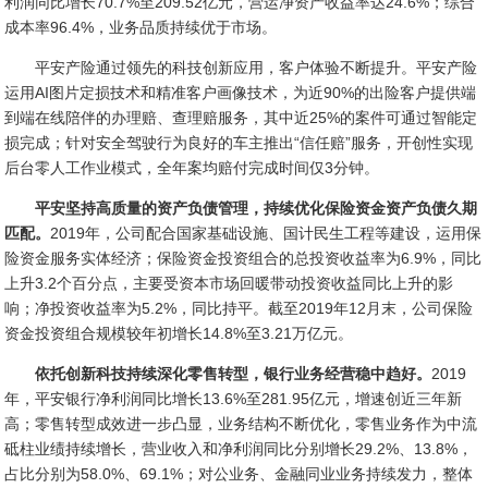
利润同比增长70.7%至209.52亿元，营运净资产收益率达24.6%；综合
成本率96.4%，业务品质持续优于市场。
平安产险通过领先的科技创新应用，客户体验不断提升。平安产险
运用AI图片定损技术和精准客户画像技术，为近90%的出险客户提供端
到端在线陪伴的办理赔、查理赔服务，其中近25%的案件可通过智能定
损完成；针对安全驾驶行为良好的车主推出“信任赔”服务，开创性实现
后台零人工作业模式，全年案均赔付完成时间仅3分钟。
平安坚持高质量的资产负债管理，持续优化保险资金资产负债久期
匹配。
2019年，公司配合国家基础设施、国计民生工程等建设，运用保
险资金服务实体经济；保险资金投资组合的总投资收益率为6.9%，同比
上升3.2个百分点，主要受资本市场回暖带动投资收益同比上升的影
响；净投资收益率为5.2%，同比持平。截至2019年12月末，公司保险
资金投资组合规模较年初增长14.8%至3.21万亿元。
依托创新科技持续深化零售转型，银行业务经营稳中趋好。
2019
年，平安银行净利润同比增长13.6%至281.95亿元，增速创近三年新
高；零售转型成效进一步凸显，业务结构不断优化，零售业务作为中流
砥柱业绩持续增长，营业收入和净利润同比分别增长29.2%、13.8%，
占比分别为58.0%、69.1%；对公业务、金融同业业务持续发力，整体