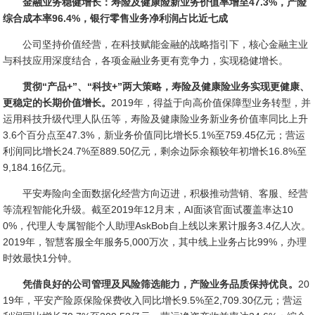
金融业务稳健增长：寿险及健康险新业务价值率增至47.3%，产险
综合成本率96.4%，银行零售业务净利润占比近七成
公司坚持价值经营，在科技赋能金融的战略指引下，核心金融主业
与科技应用深度结合，各项金融业务更有竞争力，实现稳健增长。
贯彻“产品+”、“科技+”两大策略，寿险及健康险业务实现更健康、
更稳定的长期价值增长。
2019年，得益于向高价值保障型业务转型，并
运用科技升级代理人队伍等，寿险及健康险业务新业务价值率同比上升
3.6个百分点至47.3%，新业务价值同比增长5.1%至759.45亿元；营运
利润同比增长24.7%至889.50亿元，剩余边际余额较年初增长16.8%至
9,184.16亿元。
平安寿险向全面数据化经营方向迈进，积极推动营销、客服、经营
等流程智能化升级。截至2019年12月末，AI面谈官面试覆盖率达10
0%，代理人专属智能个人助理AskBob自上线以来累计服务3.4亿人次。
2019年，智慧客服全年服务5,000万次，其中线上业务占比99%，办理
时效最快1分钟。
凭借良好的公司管理及风险筛选能力，产险业务品质保持优良。
20
19年，平安产险原保险保费收入同比增长9.5%至2,709.30亿元；营运