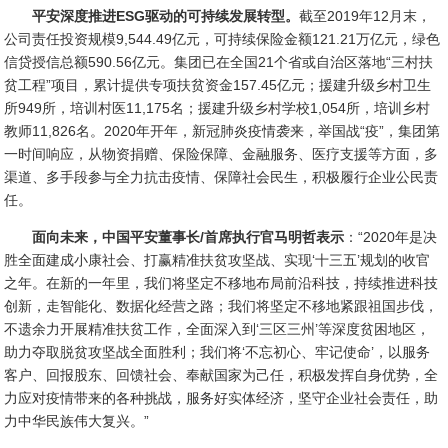
平安深度推进ESG驱动的可持续发展转型。
截至2019年12月末，
公司责任投资规模9,544.49亿元，可持续保险金额121.21万亿元，绿色
信贷授信总额590.56亿元。集团已在全国21个省或自治区落地“三村扶
贫工程”项目，累计提供专项扶贫资金157.45亿元；援建升级乡村卫生
所949所，培训村医11,175名；援建升级乡村学校1,054所，培训乡村
教师11,826名。2020年开年，新冠肺炎疫情袭来，举国战“疫”，集团第
一时间响应，从物资捐赠、保险保障、金融服务、医疗支援等方面，多
渠道、多手段参与全力抗击疫情、保障社会民生，积极履行企业公民责
任。
面向未来，中国平安董事长/首席执行官马明哲表示
：“2020年是决
胜全面建成小康社会、打赢精准扶贫攻坚战、实现‘十三五’规划的收官
之年。在新的一年里，我们将坚定不移地布局前沿科技，持续推进科技
创新，走智能化、数据化经营之路；我们将坚定不移地紧跟祖国步伐，
不遗余力开展精准扶贫工作，全面深入到‘三区三州’等深度贫困地区，
助力夺取脱贫攻坚战全面胜利；我们将‘不忘初心、牢记使命’，以服务
客户、回报股东、回馈社会、奉献国家为己任，积极发挥自身优势，全
力应对疫情带来的各种挑战，服务好实体经济，坚守企业社会责任，助
力中华民族伟大复兴。”