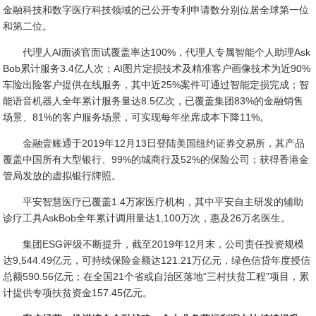
金融科技和数字医疗科技领域的已公开专利申请数分别位居全球第一位
和第二位。
代理人AI面谈官面试覆盖率达100%，代理人专属智能个人助理Ask
Bob累计服务3.4亿人次；AI图片定损技术及精准客户画像技术为近90%
车险出险客户提供在线服务，其中近25%案件可通过智能定损完成；智
能语音机器人全年累计服务量达8.5亿次，已覆盖集团83%的金融销售
场景、81%的客户服务场景，可实现每年坐席成本下降11%。
金融壹账通于2019年12月13日登陆美国纽约证券交易所，其产品
覆盖中国所有大型银行、99%的城商行及52%的保险公司；获得香港金
管局发放的虚拟银行牌照。
平安智慧医疗已覆盖1.4万家医疗机构，其中平安自主研发的辅助
诊疗工具AskBob全年累计调用量达1,100万次，惠及26万名医生。
集团ESG评级不断提升，截至2019年12月末，公司责任投资规模
达9,544.49亿元，可持续保险金额达121.21万亿元，绿色信贷年度授信
总额590.56亿元；在全国21个省或自治区落地“三村扶贫工程”项目，累
计提供专项扶贫资金157.45亿元。