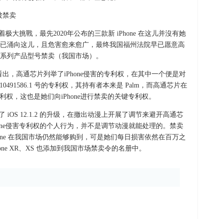
被禁卖
着极大挑戰，最先2020年公布的三款新 iPhone 在这儿并沒有她
已涌向这儿，且危害愈来愈广，最终我国福州法院早已愿意高
其 X 系列产品型号禁卖（我国市场）。
令看出，高通芯片列举了iPhone侵害的专利权，在其中一个便是对
0491586.1 号的专利权，其持有者本来是 Palm，而高通芯片在
 的专利权，这也是她们向iPhone进行禁卖的关键专利权。
了 iOS 12.1.2 的升级，在撤出动漫上开展了调节来避开高通芯
one侵害专利权的个人行为，并不是调节动漫就能处理的。禁卖
Phone 在我国市场仍然能够购到，可是她们每日损害依然在百万之
ne XR、XS 也添加到我国市场禁卖令的名册中。