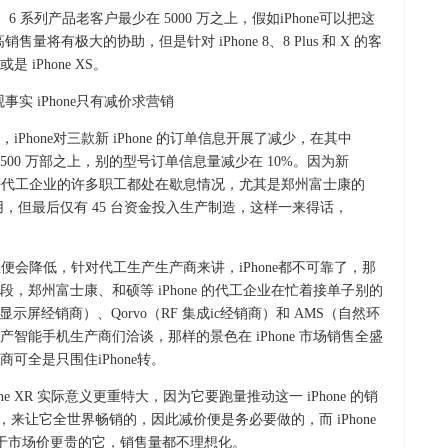
、6 系列产品老客户最少在 5000 万之上，假如iPhone可以把这
售量将有极大的协助，但是针对 iPhone 8、8 Plus 和 X 的客
 iPhone XS。
观事实 iPhone只有减价求营销
hone对三款新 iPhone 的订单信息开展了减少，在其中
在 500 万部之上，别的型号订单信息量减少在 10%。因为新
和硕等代工企业的许多职工都处在歇息情况，尤其是郑州富士康的
所有应用，但最后仅有 45 台资金投入生产制造，这样一来得话，
信息便会降低，针对代工生产生产商来讲，iPhone都不可靠了，那
，郑州富士康、和硕等 iPhone 的代工企业在忙着接单子别的
hone 显示屏经销商）、Qorvo（RF 集成ic经销商）和 AMS（自然环
智能手机生产商们洽谈，那样的景色在 iPhone 市场销售全盛
可全是只围住iPhone转。
hone XR 实际意义更重特大，因为它要跑量推动这一 iPhone 的销
式，来让它全世界畅销的，因此减价便是务必要做的，而 iPhone
由于市场价更贵的它，销售量都不理想化。