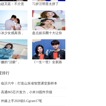
访赵又廷：不介意
72岁汪明荃太拼了
冰冰少女感真强，
盘点娱乐圈十大让你
子姗的“洁癖”，
《一生一世》全新路
度排行
临沂六中：打造山东省智慧课堂新样本
高通865芯片发力，小米10固件升级
外媒上手2020款LGgram17笔