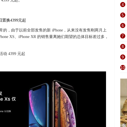
399 元起。
4
5
6
寻常的，由于以前全部发售的新 iPhone，从来没有发售刚两月上
7
ne XS、iPhone XR 的销售量离她们期望的总体目标差过多，
8
动 4399 元起
9
10