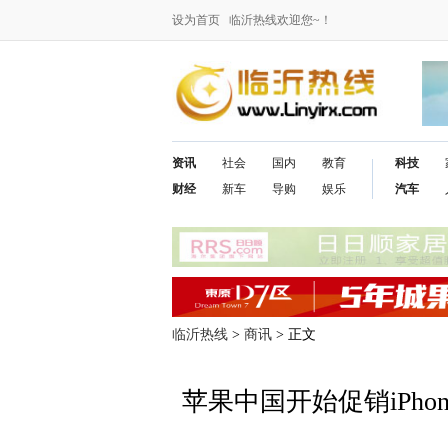
设为首页
临沂热线欢迎您~！
资讯
社会
国内
教育
科技
财经
新车
导购
娱乐
汽车
临沂热线
>
商讯
> 正文
苹果中国开始促销iPhon