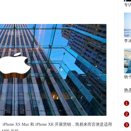
专
李
杨
热
1
2
Phone XS Max 和 iPhone XR 开展营销，简易来而言便是适用
3