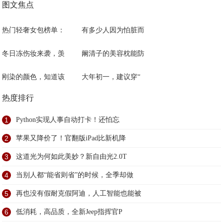
图文焦点
热门轻奢女包榜单：
有多少人因为怕脏而
冬日冻伤妆来袭，羡
阚清子的美容枕能防
刚染的颜色，知道该
大年初一，建议穿“
热度排行
1
Python实现人事自动打卡！还怕忘
2
苹果又降价了！官翻版iPad比新机降
3
这道光为何如此美妙？新自由光2.0T
4
当别人都“能省则省”的时候，全季却做
5
再也没有假耐克假阿迪，人工智能也能被
6
低消耗，高品质，全新Jeep指挥官P