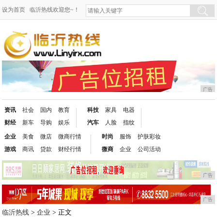
设为首页
临沂热线欢迎您~！
广告
资讯
社会
国内
教育
科技
家具
电器
财经
新车
导购
娱乐
汽车
人脸
指纹
企业
美食
微店
微商行情
时尚
服饰
护肤彩妆
游戏
商讯
贷款
财经行情
微商
企业
公司活动
广告
广告
临沂热线
>
企业
> 正文