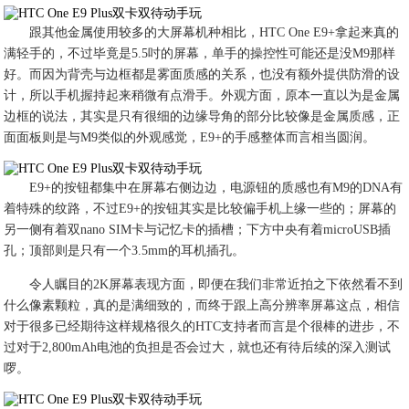
跟其他金属使用较多的大屏幕机种相比，HTC One E9+拿起来真的
满轻手的，不过毕竟是5.5吋的屏幕，单手的操控性可能还是没M9那样
好。而因为背壳与边框都是雾面质感的关系，也没有额外提供防滑的设
计，所以手机握持起来稍微有点滑手。外观方面，原本一直以为是金属
边框的说法，其实是只有很细的边缘导角的部分比较像是金属质感，正
面面板则是与M9类似的外观感觉，E9+的手感整体而言相当圆润。
E9+的按钮都集中在屏幕右侧边边，电源钮的质感也有M9的DNA有
着特殊的纹路，不过E9+的按钮其实是比较偏手机上缘一些的；屏幕的
另一侧有着双nano SIM卡与记忆卡的插槽；下方中央有着microUSB插
孔；顶部则是只有一个3.5mm的耳机插孔。
令人瞩目的2K屏幕表现方面，即便在我们非常近拍之下依然看不到
什么像素颗粒，真的是满细致的，而终于跟上高分辨率屏幕这点，相信
对于很多已经期待这样规格很久的HTC支持者而言是个很棒的进步，不
过对于2,800mAh电池的负担是否会过大，就也还有待后续的深入测试
啰。