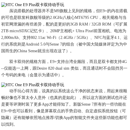
虽说搭载的处理器并不是M9旗舰上见到的规格，但E9+的内在搭载
的可也是联发科旗舰等级的2.0GHz八核心MT6795 CPU，相关规格与当
初官网泄漏的有些差异，配的是更好的3GB RAM / 32GB ROM（可扩展
2TB microSDXC记忆卡）、20MP主相机+ Ultra Pixel前置相机、电池为
2,800mAh、支持802.11ac Wi-Fi（2.4GHz / 5GHz）、NFC与蓝牙4.1、运
行的系统则是Android 5.0与Sense 7的组合（被中国大陆媒体评定为为中
国而生的China Sense就没出现在这了）。
双卡双待的规格方面，E9+支持台湾全频段，而且是双卡都支持4G
--仅能选一上网，跟Desire 820 dual sim 类似，而且通话时不会阻挡另一
个号码的来电（会显示为通话中）。
动手玩心得方面，说真的以系统这么干净的状态来说，用起来很顺
畅好像也不算太令人意外（也真的是如此），所以这方面的测试也许还
是要等评测时装了更多App才能得知了。新版Sense 7所有的一些功能在
E9+中也可以看到，像是屏幕双点的手势启动、自定虚拟系统按钮（可
隐藏）还有能够依照地点推荐/切换App的智能文件夹这些新功能也都可
以找到。