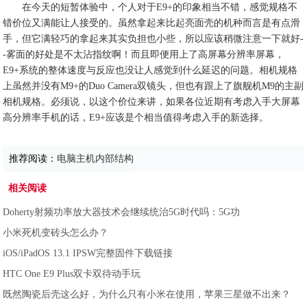
在今天的短暂体验中，个人对于E9+的印象相当不错，感觉规格不
错价位又满能让人接受的。虽然拿起来比起亮面壳的机种而言是有点滑
手，但它满轻巧的拿起来其实负担也小些，所以应该稍微注意一下就好-
-雾面的好处是不太沾指纹啊！而且即便用上了高屏幕分辨率屏幕，
E9+系统的整体速度与反应也没让人感觉到什么延迟的问题。相机规格
上虽然并没有M9+的Duo Camera双镜头，但也有跟上了旗舰机M9的主副
相机规格。必须说，以这个价位来讲，如果各位近期有考虑入手大屏幕
高分辨率手机的话，E9+应该是个相当值得考虑入手的新选择。
推荐阅读：
电脑主机内部结构
相关阅读
Doherty射频功率放大器技术会继续统治5G时代吗：5G功
小米死机变砖头怎么办？
iOS/iPadOS 13.1 IPSW完整固件下载链接
HTC One E9 Plus双卡双待动手玩
既然陶瓷后壳这么好，为什么只有小米在使用，苹果三星做不出来？