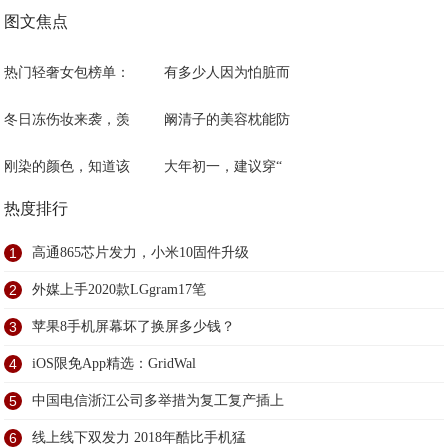
图文焦点
热门轻奢女包榜单：
有多少人因为怕脏而
冬日冻伤妆来袭，羡
阚清子的美容枕能防
刚染的颜色，知道该
大年初一，建议穿“
热度排行
1
高通865芯片发力，小米10固件升级
2
外媒上手2020款LGgram17笔
3
苹果8手机屏幕坏了换屏多少钱？
4
iOS限免App精选：GridWal
5
中国电信浙江公司多举措为复工复产插上
6
线上线下双发力 2018年酷比手机猛