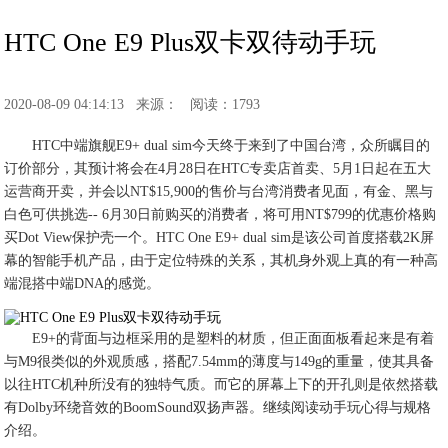
HTC One E9 Plus双卡双待动手玩
2020-08-09 04:14:13
来源：
阅读：1793
HTC中端旗舰E9+ dual sim今天终于来到了中国台湾，众所瞩目的
订价部分，其预计将会在4月28日在HTC专卖店首卖、5月1日起在五大
运营商开卖，并会以NT$15,900的售价与台湾消费者见面，有金、黑与
白色可供挑选-- 6月30日前购买的消费者，将可用NT$799的优惠价格购
买Dot View保护壳一个。HTC One E9+ dual sim是该公司首度搭载2K屏
幕的智能手机产品，由于定位特殊的关系，其机身外观上真的有一种高
端混搭中端DNA的感觉。
E9+的背面与边框采用的是塑料的材质，但正面面板看起来是有着
与M9很类似的外观质感，搭配7.54mm的薄度与149g的重量，使其具备
以往HTC机种所没有的独特气质。而它的屏幕上下的开孔则是依然搭载
有Dolby环绕音效的BoomSound双扬声器。继续阅读动手玩心得与规格
介绍。