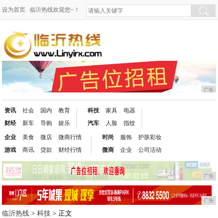
设为首页
临沂热线欢迎您~！
广告
资讯
社会
国内
教育
科技
家具
电器
财经
新车
导购
娱乐
汽车
人脸
指纹
企业
美食
微店
微商行情
时尚
服饰
护肤彩妆
游戏
商讯
贷款
财经行情
微商
企业
公司活动
广告
广告
临沂热线
>
科技
> 正文