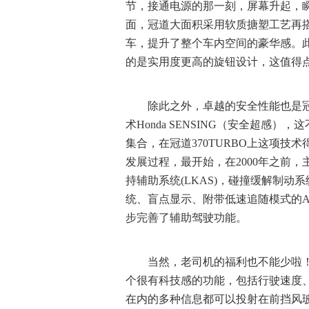
节，接通电源的那一刻，屏幕升起，瞬
面，冠道大面积采用软质搪塑工艺再
车，提升了整个车内空间的豪华感。
的是实用度更高的旋钮设计，这值得
除此之外，卓越的安全性能也是冠
术Honda SENSING（安全超感
集合，在冠道370TURBO上这项
发展过程，最开始，在2000年之前，主
持辅助系统(LKAS)，碰撞缓解制动系统
统、盲点显示、附带低速追随模式的
步完善了辅助驾驶功能。
当然，老司机的福利也不能少啦！比
个很有科技感的功能，包括行驶速度
在内的多种信息都可以投射在前挡风