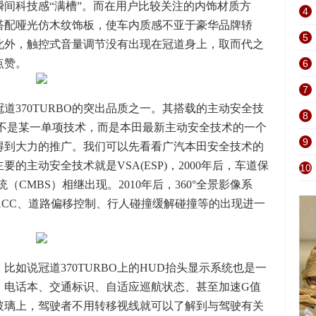
间科技感“满槽”。而在用户比较关注的内饰材质方
4
搭配哑光仿木纹饰板，使车内质感不亚于豪华品牌轿
5
此外，触控式音量调节没有出现在冠道身上，取而代之
点赞。
6
7
道370TURBO的突出品质之一。其搭载的主动安全技
8
），这不是某一单项技术，而是本田最新主动安全技术的一个
9
技术得到大力的推广。我们可以先看看广汽本田安全技术的
要的主动安全技术就是VSA(ESP)，2000年后，车道保
10
（CMBS）相继出现。2010年后，360°全景影像系
ACC、道路偏移控制、行人碰撞缓解碰撞等的出现进一
如说冠道370TURBO上的HUD抬头显示系统也是一
、电话本、交通标识、自适应巡航状态、甚至加速G值
玻璃上，驾驶者不用转移视线就可以了解到与驾驶有关