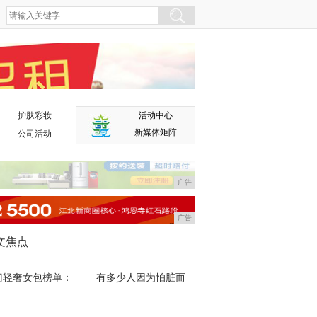
护肤彩妆
活动中心
广告
新媒体矩阵
公司活动
广告
广告
文焦点
门轻奢女包榜单：
有多少人因为怕脏而