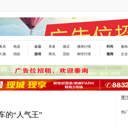
家具
电器
企业
美食
微店
微商行情
时尚
服饰
人脸
指纹
游戏
商讯
贷款
财经行情
微商
企业
图
热
车的“人气王”