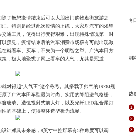
们除了畅想疫情结束后可以大胆出门购物逛街旅游之
冬
词汇。特别是经过此次疫情的历练，大家对汽车的渴望
共交通工具，使得出行变得艰难，出现特殊情况第一时
可以预见，疫情结束后的汽车消费市场极有可能出现激
现在就看车、买车，不失为一个明智之举。广汽本田方
刚
政策，极大地聚拢了网上看车的人气，尤其是冠道
O就对得起“人气王”这个称号。其搭载了帅气的19×8J规
热
还原了广汽本田车型最为时尚、实用的降阻进气格栅，
窗玻璃、透镜投射式前大灯，以及光纤LED组合尾灯
1
用性的基础上，使得整体造型极为流畅。
2
3
O的设计颇具未来感，8英寸中控屏幕有5种角度可以调