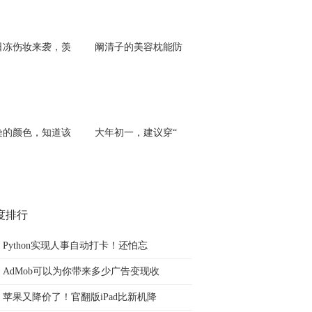
日冻伤妆来袭，羡
阚清子的美容枕能防
染的颜色，知道该
大年初一，建议穿“
度排行
Python实现人事自动打卡！还怕忘
AdMob可以为你带来多少广告变现收
苹果又降价了！官翻版iPad比新机降