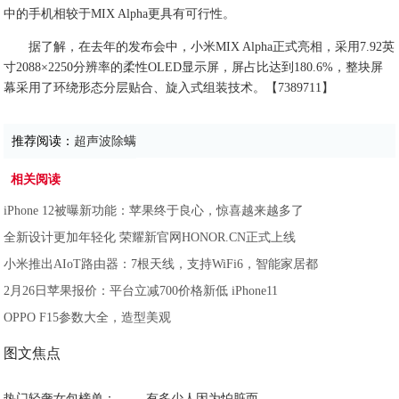
中的手机相较于MIX Alpha更具有可行性。
据了解，在去年的发布会中，小米MIX Alpha正式亮相，采用7.92英
寸2088×2250分辨率的柔性OLED显示屏，屏占比达到180.6%，整块屏
幕采用了环绕形态分层贴合、旋入式组装技术。【7389711】
推荐阅读：
超声波除螨
相关阅读
iPhone 12被曝新功能：苹果终于良心，惊喜越来越多了
全新设计更加年轻化 荣耀新官网HONOR.CN正式上线
小米推出AIoT路由器：7根天线，支持WiFi6，智能家居都
2月26日苹果报价：平台立减700价格新低 iPhone11
OPPO F15参数大全，造型美观
图文焦点
热门轻奢女包榜单：
有多少人因为怕脏而