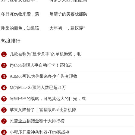
冬日冻伤妆来袭，羡
阚清子的美容枕能防
刚染的颜色，知道该
大年初一，建议穿“
热度排行
1
几款被称为“显卡杀手”的单机游戏，电
2
Python实现人事自动打卡！还怕忘
3
AdMob可以为你带来多少广告变现收
4
华为Mate Xs预约人数已超21万
5
阿里巴巴的战略，可见其远大的目光，成
6
苹果又降价了！官翻版iPad比新机降
7
民营企业捐赠金额十大排行榜
8
小程序开发神兵利器-Taro实战-0