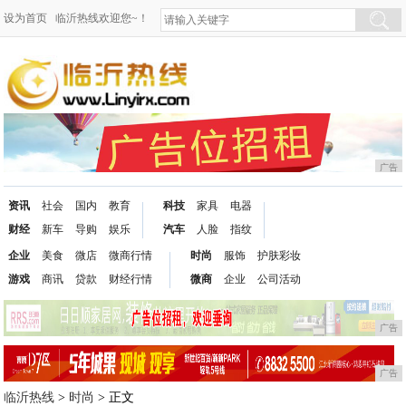
设为首页
临沂热线欢迎您~！
广告
资讯
社会
国内
教育
科技
家具
电器
财经
新车
导购
娱乐
汽车
人脸
指纹
企业
美食
微店
微商行情
时尚
服饰
护肤彩妆
游戏
商讯
贷款
财经行情
微商
企业
公司活动
广告
广告
临沂热线
>
时尚
> 正文