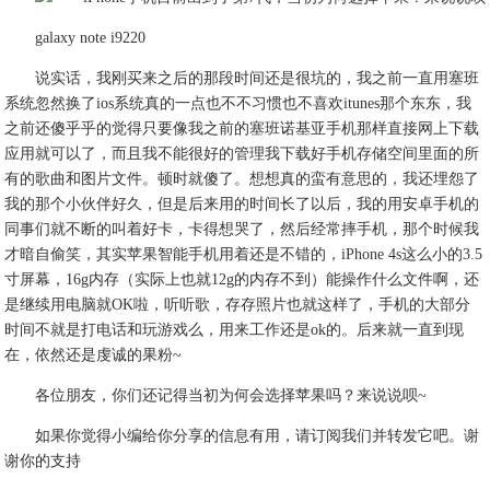
galaxy note i9220
说实话，我刚买来之后的那段时间还是很坑的，我之前一直用塞班
系统忽然换了ios系统真的一点也不不习惯也不喜欢itunes那个东东，我
之前还傻乎乎的觉得只要像我之前的塞班诺基亚手机那样直接网上下载
应用就可以了，而且我不能很好的管理我下载好手机存储空间里面的所
有的歌曲和图片文件。顿时就傻了。想想真的蛮有意思的，我还埋怨了
我的那个小伙伴好久，但是后来用的时间长了以后，我的用安卓手机的
同事们就不断的叫着好卡，卡得想哭了，然后经常摔手机，那个时候我
才暗自偷笑，其实苹果智能手机用着还是不错的，iPhone 4s这么小的3.5
寸屏幕，16g内存（实际上也就12g的内存不到）能操作什么文件啊，还
是继续用电脑就OK啦，听听歌，存存照片也就这样了，手机的大部分
时间不就是打电话和玩游戏么，用来工作还是ok的。后来就一直到现
在，依然还是虔诚的果粉~
各位朋友，你们还记得当初为何会选择苹果吗？来说说呗~
如果你觉得小编给你分享的信息有用，请订阅我们并转发它吧。谢
谢你的支持