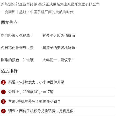
新能源头部企业再跨越 桑乐正式更名为山东桑乐集团有限公司
一克商评丨起航！中国手机厂商的大航海时代
图文焦点
热门轻奢女包榜单：
有多少人因为怕脏而
冬日冻伤妆来袭，羡
阚清子的美容枕能防
刚染的颜色，知道该
大年初一，建议穿“
热度排行
1
高通865芯片发力，小米10固件升级
2
外媒上手2020款LGgram17笔
3
苹果8手机屏幕坏了换屏多少钱？
4
调查：网传手机积分兑换话费，是真是假