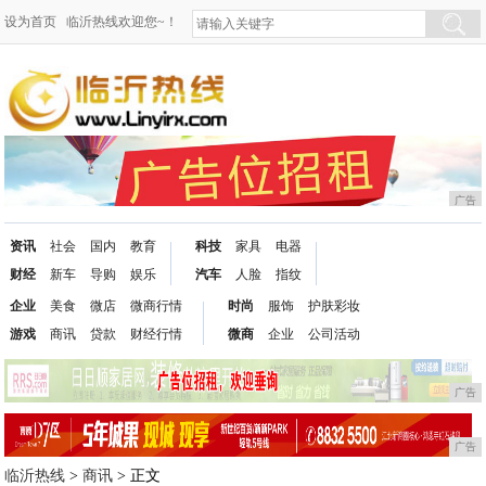
设为首页
临沂热线欢迎您~！
广告
资讯
社会
国内
教育
科技
家具
电器
财经
新车
导购
娱乐
汽车
人脸
指纹
企业
美食
微店
微商行情
时尚
服饰
护肤彩妆
游戏
商讯
贷款
财经行情
微商
企业
公司活动
广告
广告
临沂热线
>
商讯
> 正文