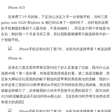
iPhone 3GS
后来攒了2个月的钱，下定决心决定入手一台智能手机，当时三星
galaxy note i9220 和iphone 4s 都已经出来了一段时间了，当时觉的这两
款手机都挺好看的个人眼光哈，不喜勿碰哈），而且这个两个价钱是5K
左右，刚好我一个月多月的工资，所以我勒紧裤腰带只能选择其中的一
个智能手机。
iPhone 4s
后来在三星店里和苹果店里纠结了好久反复做了比较，我为什么会
选择4S呢？第一是好看，对就是我觉得就是好看。第二就是流畅度，而
且各大网站论坛里面的的帖子都说的是苹果的系统相当的流畅，我的小
伙伴还拿三星的i9220和苹果的4s手机打开同样的应用让我体验，然后我
就被这样吸引了，后来被我的小伙伴半忽悠半怂恿的就买了。因为当时
i9220的流畅度远远
不如当时的4s那么好。
【这也和当时乔帮主依然在世
有很大的原因】