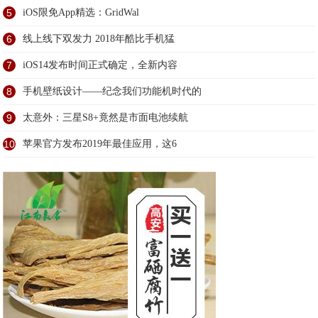
5
iOS限免App精选：GridWal
6
线上线下双发力 2018年酷比手机猛
7
iOS14发布时间正式确定，全新内容
8
手机壁纸设计——纪念我们功能机时代的
9
太意外：三星S8+竟然是市面电池续航
10
苹果官方发布2019年最佳应用，这6