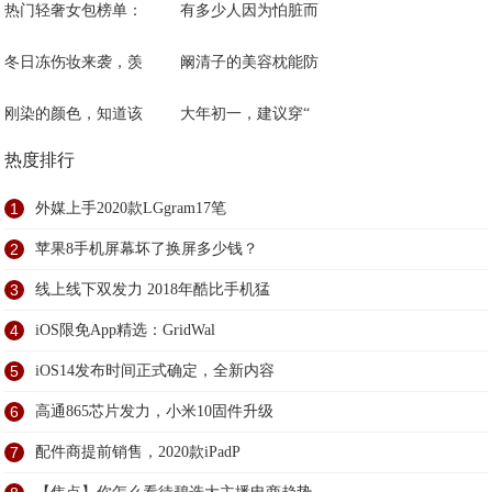
热门轻奢女包榜单：
有多少人因为怕脏而
冬日冻伤妆来袭，羡
阚清子的美容枕能防
刚染的颜色，知道该
大年初一，建议穿“
热度排行
1
外媒上手2020款LGgram17笔
2
苹果8手机屏幕坏了换屏多少钱？
3
线上线下双发力 2018年酷比手机猛
4
iOS限免App精选：GridWal
5
iOS14发布时间正式确定，全新内容
6
高通865芯片发力，小米10固件升级
7
配件商提前销售，2020款iPadP