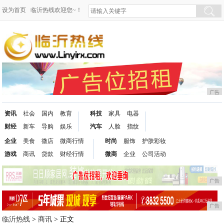
设为首页
临沂热线欢迎您~！
广告
资讯
社会
国内
教育
科技
家具
电器
财经
新车
导购
娱乐
汽车
人脸
指纹
企业
美食
微店
微商行情
时尚
服饰
护肤彩妆
游戏
商讯
贷款
财经行情
微商
企业
公司活动
广告
广告
临沂热线
>
商讯
> 正文