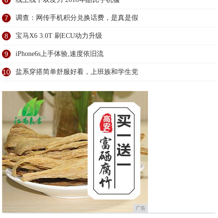
6
7
调查：网传手机积分兑换话费，是真是假
8
宝马X6 3.0T 刷ECU动力升级
9
iPhone6s上手体验,速度依旧流
10
盐系穿搭简单舒服好看，上班族和学生党
广告