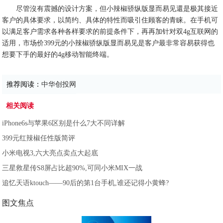
尽管沒有震撼的设计方案，但小辣椒骄纵版显而易见還是极其接近
客户的具体要求，以简约、具体的特性而吸引住顾客的青睐。在手机可
以满足客户需求各种各样要求的前提条件下，再再加针对双4g互联网的
适用，市场价399元的小辣椒骄纵版显而易见是客户最非常容易获得也
想要下手的最好的4g移动智能终端。
推荐阅读：
中华创投网
相关阅读
iPhone6s与苹果6区别是什么7大不同详解
399元红辣椒任性版简评
小米电视3,六大亮点卖点大起底
三星救星传S8屏占比超90%,可同小米MIX一战
追忆天语ktouch——90后的第1台手机,谁还记得小黄蜂?
图文焦点