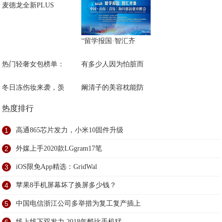
麦德龙全新PLUS
“留学报国·智汇齐
热门轻奢女包榜单：
有多少人因为怕脏而
冬日冻伤妆来袭，羡
阚清子的美容枕能防
热度排行
1
高通865芯片发力，小米10固件升级
2
外媒上手2020款LGgram17笔
3
iOS限免App精选：GridWal
4
苹果8手机屏幕坏了换屏多少钱？
5
中国电信浙江公司多举措为复工复产插上
线上线下双发力 2018年酷比手机猛