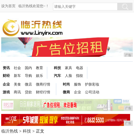
设为首页
临沂热线欢迎您~！
广告
资讯
社会
国内
教育
科技
家具
电器
财经
新车
导购
娱乐
汽车
人脸
指纹
企业
美食
微店
微商行情
时尚
服饰
护肤彩妆
游戏
商讯
贷款
财经行情
微商
企业
公司活动
广告
广告
临沂热线
>
科技
> 正文