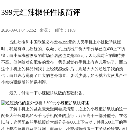
399元红辣椒任性版简评
2020-09-01 04:52:52
来源：
阅读：1189
当红辣椒和中国联通公布发布399元的人民手机上小辣椒骄纵版
时，我是有点儿质疑的。双4g手机上的出厂价大部分早已在400上下彷
徨，而小辣椒骄纵版的市场价居然也要是399元，因此我对它的期待并
不高。但伴随着它配备的发布，我是感觉有手机上有点儿看头了。而当
这个手机上的样品到我手上经我感受以后，则是大大的超过了我的预
估，而且衷心觉得了巨大的意外惊喜。废话少说，如今就为大伙儿产生
小辣椒骄纵版的简易测评。
最先，讨论一下小辣椒骄纵版的基础配备。
了解手机上的盆友毫无疑问会搞清楚，之上的小辣椒骄纵版的这一
配备大部分是现如今千元手机配备的流行，乃至高于一部分型号。在这
以前，这类配备的手机报价大部分是在600上下波动，并且600上下的手
机上都不兼容双4g互联网。而如今，小辣椒骄纵版一下子将价钱变小到