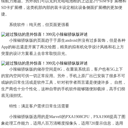
续航力难题。另外我们可以见到充电电池框的上边是2个SIM卡扩展槽和
SD卡扩展槽，这类机部內部的装卡设定相比设备侧面扩展槽的更加便
捷。
系统软件：纯天然，但页面更强看
小辣椒骄纵版的页面趋于于原生android并沒有过多装饰，但是各种
App的标志還是开展了再次绘图，精美的拟有机化学设计风格和右上方
突显的设计方案看上去非常取悦目光。
小辣椒骄纵版的储存空间是8G，在重装系统后，客户也有5G上下
的室内空间可供一切正常应用。另外，手机上原厂出已安裝了很多不可
或缺的日常生活或是软件工具，针对初学者而言還是便捷许多 。自然，
生产商也十分个性化，这种自带的手机软件能够随便卸载掉，高手们彻
底无须担忧。
特性：满足客户需求日常生活需要
小辣椒骄纵版选用的是Marvell的PXA1908CPU，PXA1908提高了图
象处理工作能力，适用八百万清晰度报像头，适用720显示信息，选用