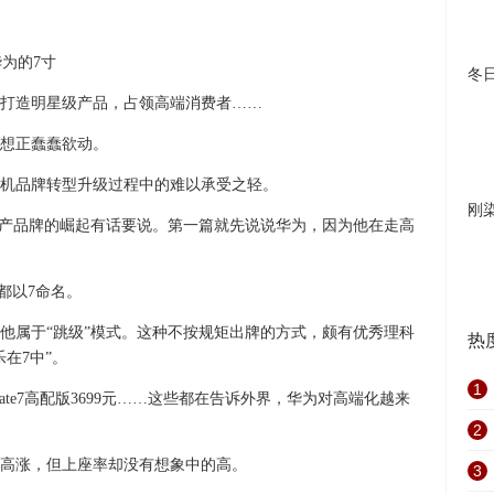
冬
打造明星级产品，占领高端消费者……
想正蠢蠢欲动。
机品牌转型升级过程中的难以承受之轻。
刚
国产品牌的崛起有话要说。第一篇就先说说华为，因为他在走高
品都以7命名。
他属于“跳级”模式。这种不按规矩出牌的方式，颇有优秀理科
热
在7中”。
1
Mate7高配版3699元……这些都在告诉外界，华为对高端化越来
2
高涨，但上座率却没有想象中的高。
3