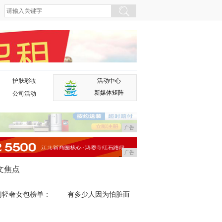
护肤彩妆
活动中心
广告
新媒体矩阵
公司活动
广告
广告
文焦点
门轻奢女包榜单：
有多少人因为怕脏而