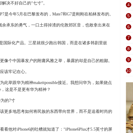
却解决不好自己的“七寸”。
4
7是今年5月在巴黎发布的，Mate7和G7是刚刚在柏林发布的。
5
会感慨余承东的勇气，一口土得掉渣的伦敦郊区音，也敢拿出来在
6
7
明他是国际化产品。三星就很少跑出韩国，而是在诸多韩剧里嵌
8
9
更像个中国暴发户的附庸风雅之举，暴露的却是自己的粗鄙。
10
应该牢记在心。
跟华为精神makeitpossible接近。我想问华为，如果烧点
ble，这是不是更有华为精神？
该更多地思考如何将民族的东西带向世界，而不是追着时尚的
iPhone6的吐槽就知道了：“iPhone6Plus才5.5英寸的屏