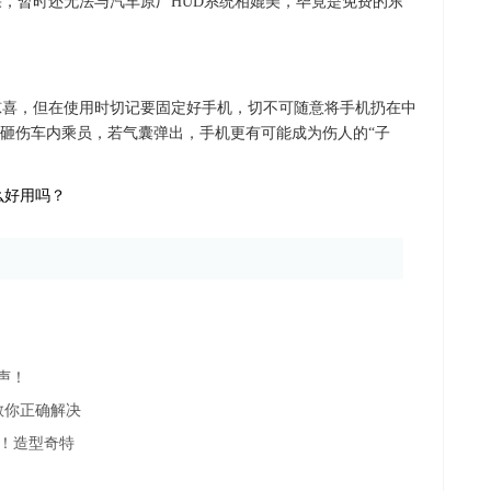
果，暂时还无法与汽车原厂HUD系统相媲美，毕竟是免费的东
惊喜，但在使用时切记要固定好手机，切不可随意将手机扔在中
砸伤车内乘员，若气囊弹出，手机更有可能成为伤人的“子
声！
教你正确解决
机！造型奇特