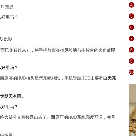
4
UD-投影
5
6
7
式-投影
8
画面已倒转过来），将手机放置在挡风玻璃与中控台的夹角处即
9
10
商原装的HUD抬头显示系统相比，手机导航HUD主要有
白天亮
为阴天有雨。
绝大部分光直接透出去了。而原厂的HUD系统亮度可调，并且
晚场景。