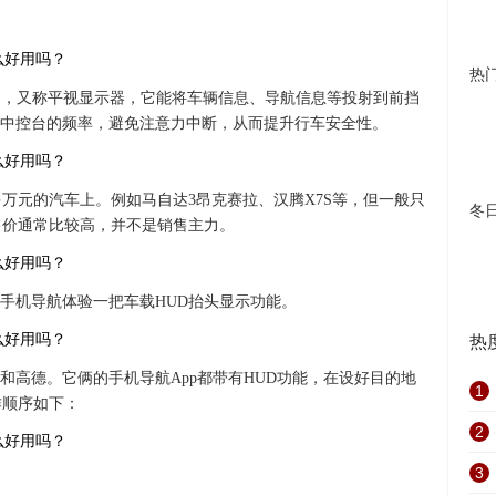
热
splay），又称平视显示器，它能将车辆信息、导航信息等投射到前挡
中控台的频率，避免注意力中断，从而提升行车安全性。
多万元的汽车上。例如马自达3昂克赛拉、汉腾X7S等，但一般只
冬
售价通常比较高，并不是销售主力。
手机导航体验一把车载HUD抬头显示功能。
热
和高德。它俩的手机导航App都带有HUD功能，在设好目的地
1
作顺序如下：
2
3