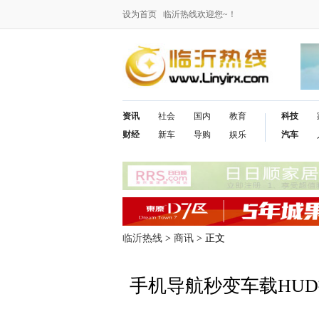
设为首页
临沂热线欢迎您~！
资讯
社会
国内
教育
科技
财经
新车
导购
娱乐
汽车
临沂热线
>
商讯
> 正文
手机导航秒变车载HU