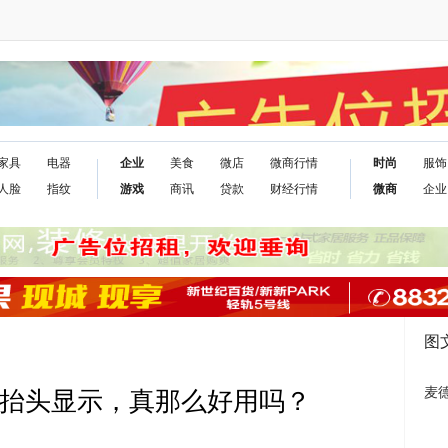
家具
电器
企业
美食
微店
微商行情
时尚
服饰
人脸
指纹
游戏
商讯
贷款
财经行情
微商
企业
图
麦德
D抬头显示，真那么好用吗？