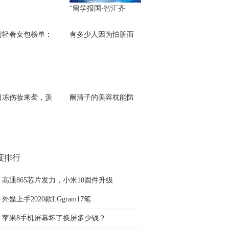
“留学报国·智汇齐
门轻奢女包榜单：
有多少人因为怕脏而
日冻伤妆来袭，羡
阚清子的美容枕能防
度排行
高通865芯片发力，小米10固件升级
外媒上手2020款LGgram17笔
苹果8手机屏幕坏了换屏多少钱？